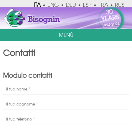
ITA
ENG
DEU
ESP
FRA
RUS
•
•
•
•
•
30
YEARS
1994-2024
MENÙ
Contatti
Modulo contatti