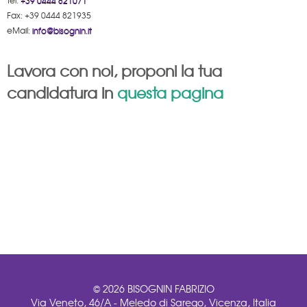
Tel:
+39 0444 821071
Fax: +39 0444 821935
eMail:
info@bisognin.it
Lavora con noi, proponi la tua
candidatura in
questa pagina
© 2026 BISOGNIN FABRIZIO
Via Veneto, 46/A - Meledo di Sarego, Vicenza, Italia