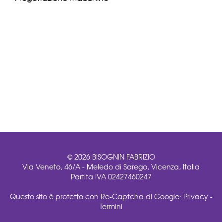
© 2026 BISOGNIN FABRIZIO
Via Veneto, 46/A - Meledo di Sarego, Vicenza, Italia
Partita IVA 02427460247
Questo sito è protetto con Re-Captcha di Google:
Privacy
-
Termini