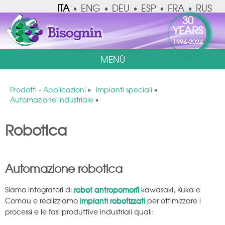
ITA
ENG
DEU
ESP
FRA
RUS
•
•
•
•
•
30
YEARS
1994-2024
MENÙ
Prodotti - Applicazioni
»
Impianti speciali
»
Automazione industriale
»
Robotica
Automazione robotica
Siamo integratori di
robot antropomorfi
kawasaki, Kuka e
Comau e realizziamo
impianti robotizzati
per ottimizzare i
processi e le fasi produttive industriali quali: